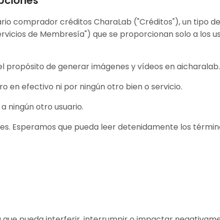
pciones
io comprador créditos CharaLab ("Créditos"), un tipo de c
rvicios de Membresía") que se proporcionan solo a los 
n el propósito de generar imágenes y vídeos en aicharala
o en efectivo ni por ningún otro bien o servicio.
a ningún otro usuario.
es. Esperamos que pueda leer detenidamente los término
era que pueda interferir, interrumpir o impactar negativame