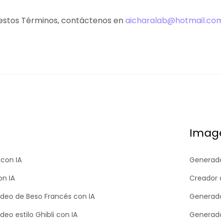
e estos Términos, contáctenos en
aicharalab@hotmail.co
Image
con IA
Generado
on IA
Creador 
deo de Beso Francés con IA
Generado
eo estilo Ghibli con IA
Generador