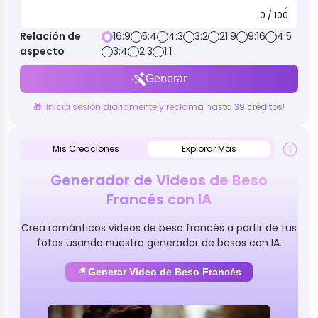
0 / 100
Relación de
16:9
5:4
4:3
3:2
21:9
9:16
4:5
aspecto
3:4
2:3
1:1
Generar
🎁 ¡Inicia sesión diariamente y reclama hasta 39 créditos!
Mis Creaciones
Explorar Más
Generador de Videos de Beso
Francés con IA
Crea románticos videos de beso francés a partir de tus
fotos usando nuestro generador de besos con IA.
Generar Video de Beso Francés