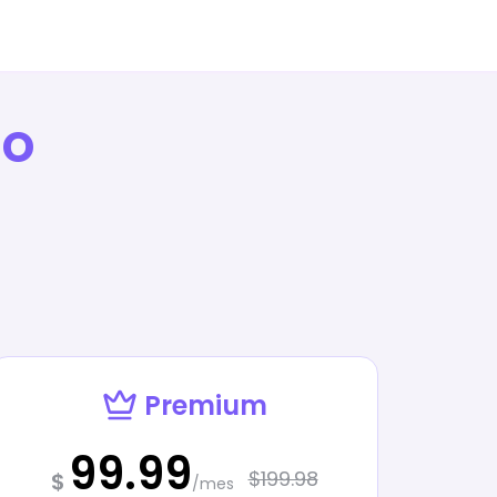
to
Premium
99.99
$199.98
$
/mes