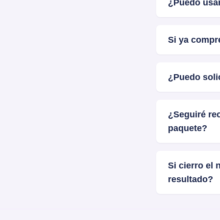
¿Puedo usar
Sí, puedes us
Si ya compr
¡Absolutamen
¿Puedo soli
todos a la vez
Lo sentimos,
¿Seguiré rec
problema, pó
paquete?
aicharalab@
¡Sí! Seguirás 
Si cierro el
compra.
resultado?
Sí, puedes ve