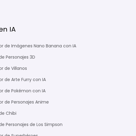
n IA
r de Imágenes Nano Banana con IA
de Personajes 3D
r de Villanos
 de Arte Furry con IA
r de Pokémon con IA
r de Personajes Anime
de Chibi
de Personajes de Los Simpson
r de Superhéroes