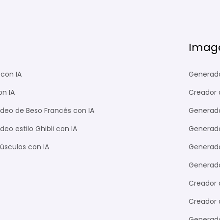
Image
con IA
Generado
on IA
Creador 
deo de Beso Francés con IA
Generado
eo estilo Ghibli con IA
Generador
úsculos con IA
Generado
Generado
Creador 
Creador 
Generado