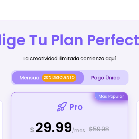
lige Tu Plan Perfec
La creatividad ilimitada comienza aquí
Mensual
Pago Único
20% DESCUENTO
Más Popular
Pro
29.99
$59.98
$
/mes