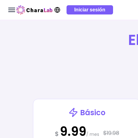
Iniciar sesión
E
Básico
9.99
$19.98
$
/ mes