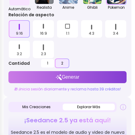
Realista
Anime
Ghibli
Pokemon
Automático
Relación de aspecto
9:16
16:9
1:1
4:3
3:4
3:2
2:3
Cantidad
1
2
Generar
🎁 ¡Inicia sesión diariamente y reclama hasta 39 créditos!
Mis Creaciones
Explorar Más
¡Seedance 2.5 ya está aquí!
Seedance 2.5 es el modelo de audio y video de nueva