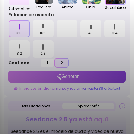
Realista
Anime
Ghibli
Superhéroe
Automático
Relación de aspecto
9:16
16:9
1:1
4:3
3:4
3:2
2:3
Cantidad
1
2
Generar
🎁 ¡Inicia sesión diariamente y reclama hasta 39 créditos!
Mis Creaciones
Explorar Más
¡Seedance 2.5 ya está aquí!
Seedance 2.5 es el modelo de audio y video de nueva