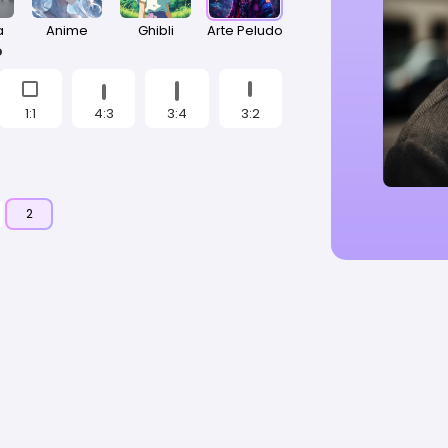
a
Anime
Ghibli
Arte Peludo
o
1:1
4:3
3:4
3:2
2