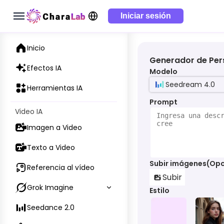
Iniciar sesión
Inicio
Generador de Per
Efectos IA
Modelo
Seedream 4.0
Herramientas IA
Prompt
Video IA
Imagen a Video
Texto a Video
Subir imágenes(Opc
Referencia al vídeo
Subir
Grok Imagine
Estilo
Seedance 2.0