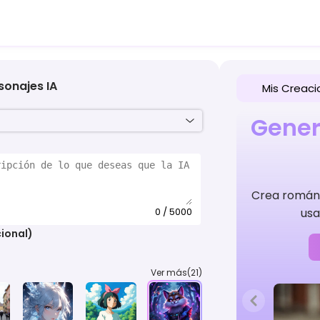
sonajes IA
Mis Creaci
Gener
Crea románti
0 / 5000
usa
ional)
Ver más(21)